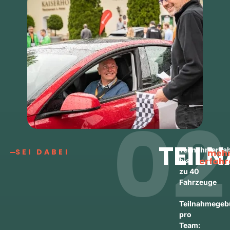
02
TEIL
Teilnehmerzah
SEI DABEI
meh
erfahr
bis
zu 40
Fahrzeuge
Teilnahmegeb
pro
Team: