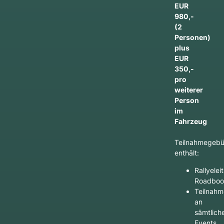
EUR
980,-
(2
Personen)
plus
EUR
350,-
pro
weiterer
Person
im
Fahrzeug
Teilnahmegebü
enthält:
Rallyelei
Roadboo
Teilnahm
an
sämtlich
Events