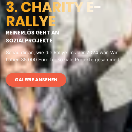
3. CHARITY E-
RALLYE
REINERLÖS GEHT AN
SOZIALPROJEKTE
Schau dir an, wie die Rallye im Jahr 2024 war. Wir
haben 35.000 Euro für soziale Projekte gesammelt.
GALERIE ANSEHEN